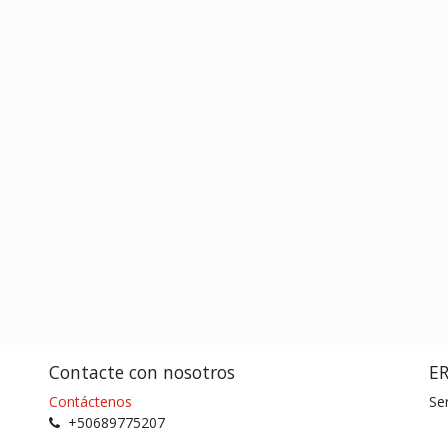
Contacte con nosotros
E
Contáctenos
Se
+50689775207